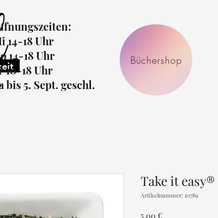
ffnungszeiten:
i 14-18 Uhr
o 14-18 Uhr
Büchershop
r 10-18 Uhr
r
a bis 5. Sept. geschl.
Take it easy®
Artikelnummer: 10789
Preis
5,00 €