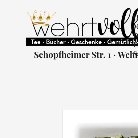
Ö
M
D
F
Schopfheimer Str. 1 · Weh
S