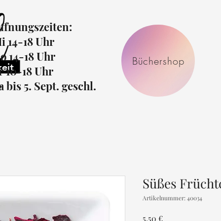
ffnungszeiten:
i 14-18 Uhr
o 14-18 Uhr
Büchershop
r 10-18 Uhr
r
a bis 5. Sept. geschl.
Süßes Frücht
Artikelnummer: 40034
Preis
5,50 €