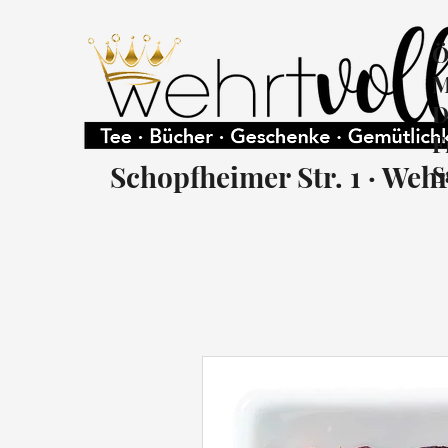
Ö
M
D
F
Schopfheimer Str. 1 · Weh
S