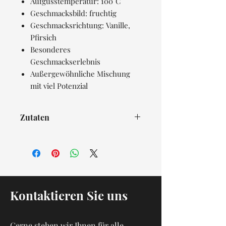
Aufgusstemperatur: 100°C
Geschmacksbild: fruchtig
Geschmacksrichtung: Vanille,
Pfirsich
Besonderes
Geschmackserlebnis
Außergewöhnliche Mischung
mit viel Potenzial
Zutaten
Grüner Tee Misty Green (35 %),
Apfelstücke, grüner Tee (15 %),
Pfirsichstücke mit Trennmittel
Reismehl, Hagebuttenschalen,
natürliches
Aroma, Rosenblütenblätter,
Kontaktieren Sie uns
Sonnenblumenblütenblätter,
Rosenknospen
Gerne stehen wir Ihnen für alle