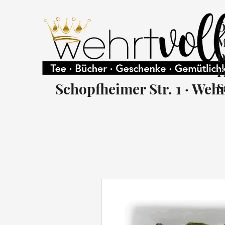
Ö
M
D
F
Schopfheimer Str. 1 · Weh
S