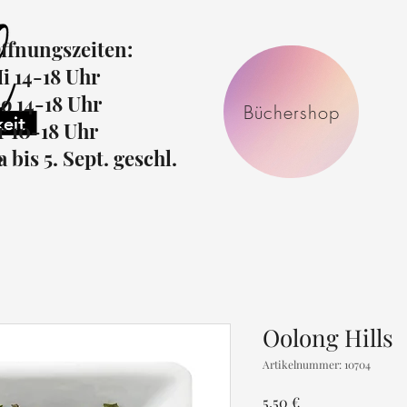
ffnungszeiten:
i 14-18 Uhr
o 14-18 Uhr
Büchershop
r 10-18 Uhr
r
a bis 5. Sept. geschl.
Oolong Hills
Artikelnummer: 10704
Preis
5,50 €