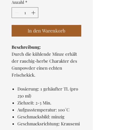
pro
Anzahl
*
100
Gramm
In den Warenkorb
Beschreibung:
Durch die kühlende Minze erhält
der rauchig-herbe Charakter des
Gunpowder einen echten
Frischekick.
Dosierung: 1 gehäufter TL (pro
250 ml)
Ziehzeit: 2-3 Min.
Aufgusstemperatur: 100°C
Geschmacksbild: minzig
Geschmacksrichtung: Krausemi