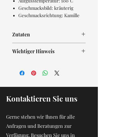
Aufgusstemperatur: 100°C
Geschmacksbild: kräuterig
Geschmacksrichtung: Kamille
Zutaten
Kamille
Wichtiger Hinweis
Kräuter-und Gewürzteemischungen
immer mit sprudelnd kochendem
Wasser aufgießen und mindestens 5
Minuten ziehen lassen! Nur so erhalten
Sie ein sicheres Lebensmittel.
Kontaktieren Sie uns
Gerne stehen wir Ihnen für alle
Anfragen und Beratungen zur
Verfügung. Besuchen Sie uns in