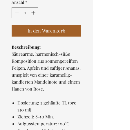
pro
Anzahl
*
100
Gramm
In den Warenkorb
Beschreibung:
Säurearme, harmonisch-süße
Komposition aus sonnengereiften
Feigen, Äpfeln und saftiger Ananas,
umspielt von einer karamellig-
kandierten Mandelnote und einem
Hauch von Rose.
Dosierung: 2 gehäufte TL (pro
250 ml)
Ziehzeit: 8-10 Min.
Aufgusstemperatur: 100°C