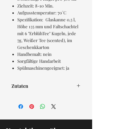
Ziehzeit: 8-10 Min.
Aufgusstemperatur: 70°C
Spezifikation: Glaskanne 0,5 l,
Höhe 135 mm und Faltschachtel
mit 6 "ErblühTee" Kugeln, jede
7g, Weißer Tee (scented), im
Geschenkkarton
Handbemalt: nein
Sorgfältige Handarbeit
Spülmaschinengeeignet: ja
Zutaten
Weißer Tee, Ringelblumen,
Jasmin, Rose, Pfingstrose