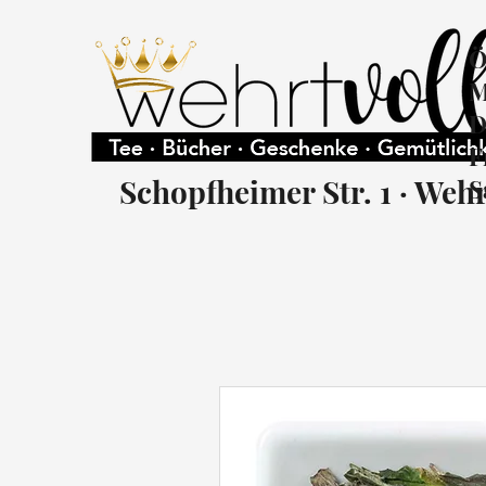
Ö
M
D
F
Schopfheimer Str. 1 · Weh
S