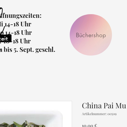
ffnungszeiten:
i 14-18 Uhr
o 14-18 Uhr
Büchershop
r 10-18 Uhr
r
a bis 5. Sept. geschl.
China Pai Mu
Artikelnummer: 00509
Preis
10,00 €