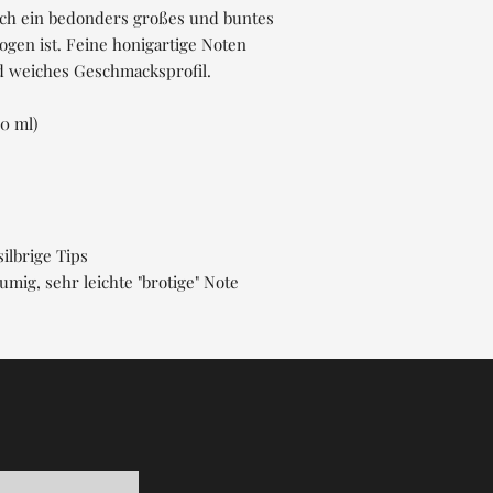
rch ein bedonders großes und buntes
zogen ist. Feine honigartige Noten
d weiches Geschmacksprofil.
0 ml)
silbrige Tips
umig, sehr leichte "brotige" Note