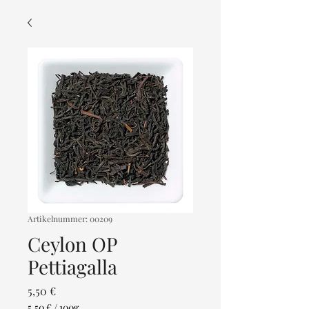
Artikelnummer: 00209
Ceylon OP
Pettiagalla
Preis
5,50 €
5,50 €
/
100g