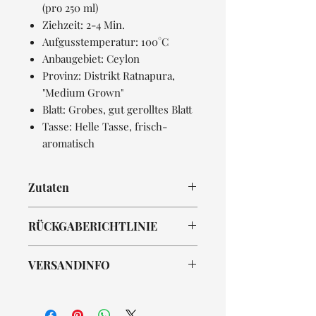
(pro 250 ml)
Ziehzeit: 2-4 Min.
Aufgusstemperatur: 100°C
Anbaugebiet: Ceylon
Provinz: Distrikt Ratnapura,
"Medium Grown"
Blatt: Grobes, gut gerolltes Blatt
Tasse: Helle Tasse, frisch-
aromatisch
Zutaten
Schwarzer Tee
RÜCKGABERICHTLINIE
Das ist eine Rückgaberichtlinie.
VERSANDINFO
Erkläre Kunden hier, was zu tun ist,
falls diese mit dem Kauf nicht
Das ist eine Versandinformation.
zufrieden sind. Klare Widerrufs- und
Informiere Kunden hier über deine
Rückgabebedingungen sind rechtlich