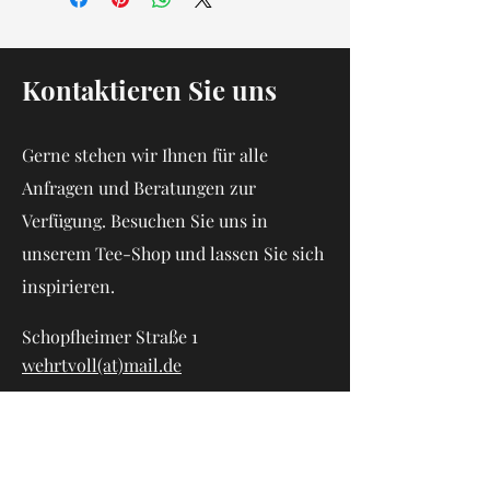
Versandmethoden, Verpackung und
vorgeschrieben und sind eine gute
Versandkosten. Klare
Möglichkeit, das Vertrauen deiner
Versandregelungen sind rechtlich
Kunden zu gewinnen.
vorgeschrieben und eine gute
Kontaktieren Sie uns
Möglichkeit, das Vertrauen deiner
Kunden zu gewinnen.
Gerne stehen wir Ihnen für alle
Anfragen und Beratungen zur
Verfügung. Besuchen Sie uns in
unserem Tee-Shop und lassen Sie sich
inspirieren.
Schopfheimer Straße 1
wehrtvoll(at)mail.de
+49 (0) 7762 565 1118
Vorname