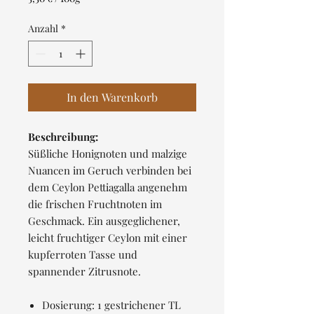
5,50 €
pro
Anzahl
*
100
Gramm
In den Warenkorb
Beschreibung:
Süßliche Honignoten und malzige
Nuancen im Geruch verbinden bei
dem Ceylon Pettiagalla angenehm
die frischen Fruchtnoten im
Geschmack. Ein ausgeglichener,
leicht fruchtiger Ceylon mit einer
kupferroten Tasse und
spannender Zitrusnote.
Dosierung: 1 gestrichener TL