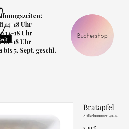
ffnungszeiten:
i 14-18 Uhr
o 14-18 Uhr
Büchershop
r 10-18 Uhr
r
a bis 5. Sept. geschl.
Bratapfel
Artikelnummer: 40214
Preis
5,00 €