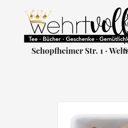
Ö
M
D
F
Schopfheimer Str. 1 · Weh
S